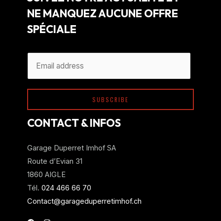
NE MANQUEZ AUCUNE OFFRE
SPÉCIALE
A
E
l
m
t
a
e
SUBSCRIBE
i
r
l
CONTACT & INFOS
n
*
a
Garage Duperret Imhof SA
t
Route d’Evian 31
i
1860 AIGLE
v
Tél.
024 466 66 70
e
Contact@garageduperretimhof.ch
: