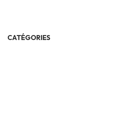
février 2017
CATÉGORIES
Bases automobiles
ConseilsAchat
Culture générale
Durabilité
Entretien voiture
financementAssurance
Sécurité et conduite
test