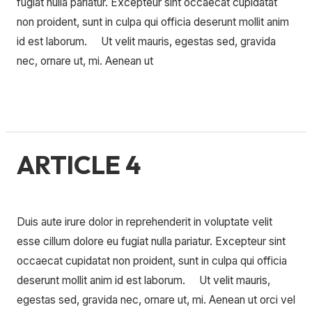
fugiat nulla pariatur. Excepteur sint occaecat cupidatat
non proident, sunt in culpa qui officia deserunt mollit anim
id est laborum. Ut velit mauris, egestas sed, gravida
nec, ornare ut, mi. Aenean ut
Lire la suite »
ARTICLE 4
ARTICLE
4
Laisser un commentaire
/
Uncategorized
/
Duis aute irure dolor in reprehenderit in voluptate velit
esse cillum dolore eu fugiat nulla pariatur. Excepteur sint
occaecat cupidatat non proident, sunt in culpa qui officia
deserunt mollit anim id est laborum. Ut velit mauris,
egestas sed, gravida nec, ornare ut, mi. Aenean ut orci vel