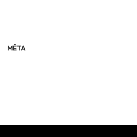
Uncategorized
Voiture
MÉTA
Connexion
Flux des publications
Flux des commentaires
Site de WordPress-FR