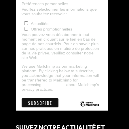
Préférences personnelles
Veuillez sélectionner les informations que
vous souhaitez recevoir :
Actualités
Offres promotionnelles
Vous pouvez vous désabonner à tout
moment en cliquant sur le lien en bas de
page de nos courriels. Pour en savoir plus
sur nos pratiques en matière de protection
de la vie privée, veuillez consulter notre
site Web.
We use Mailchimp as our marketing
platform. By clicking below to subscribe,
you acknowledge that your information will
be transferred to Mailchimp for
processing.
Learn more
about Mailchimp's
privacy practices.
SUIVEZ NOTRE ACTUALITÉ ET