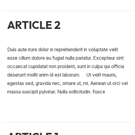
ARTICLE 2
ARTICLE
2
Laisser un commentaire
/
Uncategorized
/
Duis aute irure dolor in reprehenderit in voluptate velit
esse cillum dolore eu fugiat nulla pariatur. Excepteur sint
occaecat cupidatat non proident, sunt in culpa qui officia
deserunt mollit anim id est laborum. Ut velit mauris,
egestas sed, gravida nec, ornare ut, mi. Aenean ut orci vel
massa suscipit pulvinar. Nulla sollicitudin. Fusce
Lire la suite »
ARTICLE