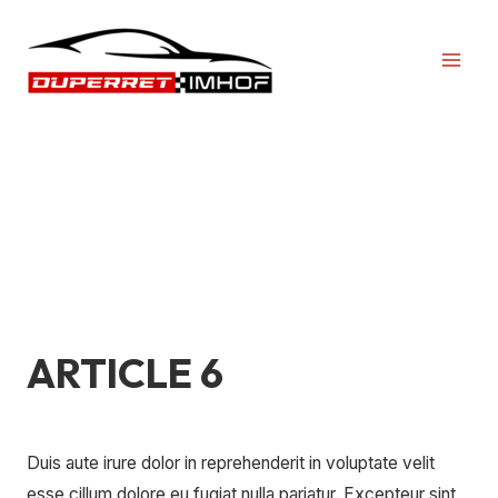
Aller
MAI
au
MEN
contenu
FÉVRIER 2017
ARTICLE 6
ARTICLE
6
Laisser un commentaire
/
Uncategorized
/
Duis aute irure dolor in reprehenderit in voluptate velit
esse cillum dolore eu fugiat nulla pariatur. Excepteur sint