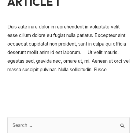
ARTICLE 1
1
Laisser un commentaire
/
Uncategorized
/
Duis aute irure dolor in reprehenderit in voluptate velit
esse cillum dolore eu fugiat nulla pariatur. Excepteur sint
occaecat cupidatat non proident, sunt in culpa qui officia
deserunt mollit anim id est laborum. Ut velit mauris,
egestas sed, gravida nec, ornare ut, mi. Aenean ut orci vel
massa suscipit pulvinar. Nulla sollicitudin. Fusce
Lire la suite »
R
e