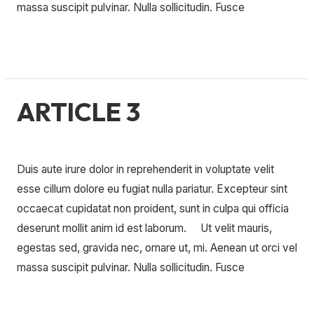
massa suscipit pulvinar. Nulla sollicitudin. Fusce
Lire la suite »
ARTICLE 3
ARTICLE
3
Laisser un commentaire
/
Uncategorized
/
Duis aute irure dolor in reprehenderit in voluptate velit
esse cillum dolore eu fugiat nulla pariatur. Excepteur sint
occaecat cupidatat non proident, sunt in culpa qui officia
deserunt mollit anim id est laborum. Ut velit mauris,
egestas sed, gravida nec, ornare ut, mi. Aenean ut orci vel
massa suscipit pulvinar. Nulla sollicitudin. Fusce
Lire la suite »