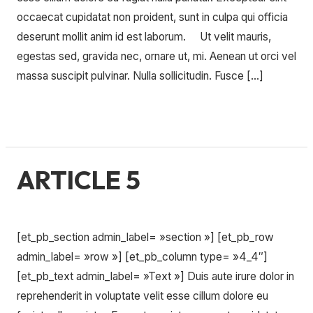
occaecat cupidatat non proident, sunt in culpa qui officia
deserunt mollit anim id est laborum. Ut velit mauris,
egestas sed, gravida nec, ornare ut, mi. Aenean ut orci vel
massa suscipit pulvinar. Nulla sollicitudin. Fusce […]
Lire la suite »
ARTICLE 5
ARTICLE
5
Laisser un commentaire
/
Uncategorized
/
[et_pb_section admin_label= »section »] [et_pb_row
admin_label= »row »] [et_pb_column type= »4_4″]
[et_pb_text admin_label= »Text »] Duis aute irure dolor in
reprehenderit in voluptate velit esse cillum dolore eu