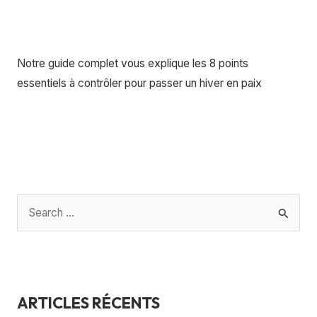
Laisser un commentaire
/
Bases automobiles
,
ConseilsAchat
,
financementAssurance
/
florianquadri_imhof
Notre guide complet vous explique les 8 points
essentiels à contrôler pour passer un hiver en paix
Lire la suite »
R
e
c
h
ARTICLES RÉCENTS
e