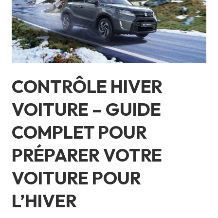
Complet
pour
Préparer
Votre
Voiture
pour
CONTRÔLE HIVER
l’Hiver
VOITURE – GUIDE
COMPLET POUR
PRÉPARER VOTRE
VOITURE POUR
L’HIVER