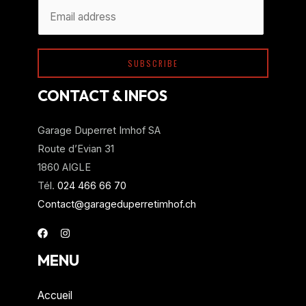
A
E
l
m
t
a
e
SUBSCRIBE
i
r
l
CONTACT & INFOS
n
*
a
Garage Duperret Imhof SA
t
Route d’Evian 31
i
1860 AIGLE
v
Tél.
024 466 66 70
e
Contact@garageduperretimhof.ch
:
MENU
Accueil