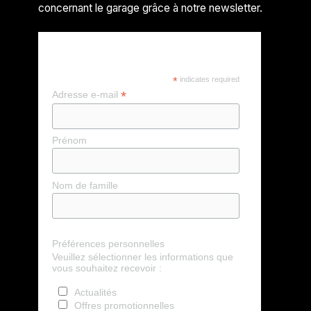
concernant le garage grâce à notre newsletter.
REJOIGNEZ NOTRE
COMMUNAUTÉ !
*
indicates required
*
Adresse e-mail
Prénom
Nom de famille
Préférences personnelles
Veuillez sélectionner les informations que
vous souhaitez recevoir :
Actualités
Offres promotionnelles