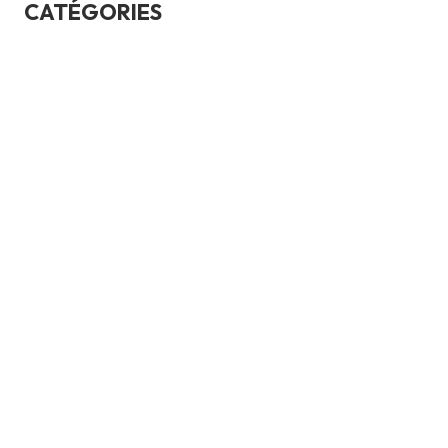
CATÉGORIES
Bases automobiles
ConseilsAchat
Culture générale
Durabilité
Entretien voiture
financementAssurance
Sécurité et conduite
test
Uncategorized
Voiture