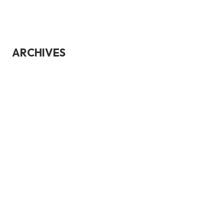
ARCHIVES
juillet 2026
juin 2026
mai 2026
avril 2026
mars 2026
janvier 2026
décembre 2025
novembre 2025
octobre 2025