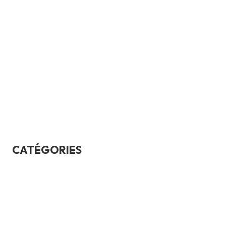
mars 2024
février 2024
janvier 2024
septembre 2023
novembre 2020
février 2017
CATÉGORIES
Bases automobiles
ConseilsAchat
Culture générale