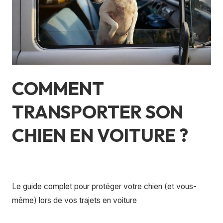
Voiture
?
COMMENT
TRANSPORTER SON
CHIEN EN VOITURE ?
Laisser un commentaire
/
Bases automobiles
,
Culture
générale
/
florianquadri_imhof
Le guide complet pour protéger votre chien (et vous-
même) lors de vos trajets en voiture