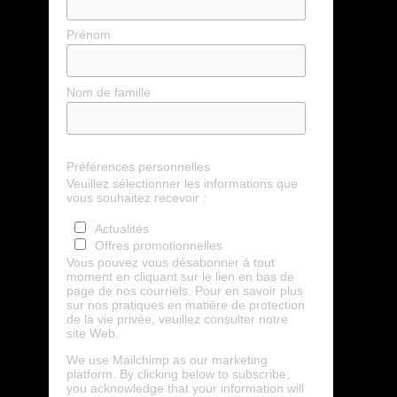
Prénom
Nom de famille
Préférences personnelles
Veuillez sélectionner les informations que
vous souhaitez recevoir :
Actualités
Offres promotionnelles
Vous pouvez vous désabonner à tout
moment en cliquant sur le lien en bas de
page de nos courriels. Pour en savoir plus
sur nos pratiques en matière de protection
de la vie privée, veuillez consulter notre
site Web.
We use Mailchimp as our marketing
platform. By clicking below to subscribe,
you acknowledge that your information will