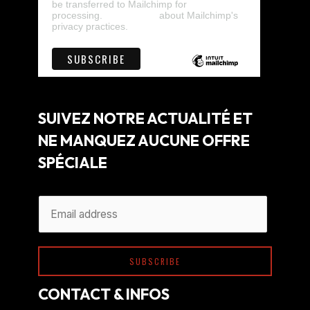
be transferred to Mailchimp for
processing.
Learn more
about Mailchimp's
privacy practices.
SUIVEZ NOTRE ACTUALITÉ ET
NE MANQUEZ AUCUNE OFFRE
SPÉCIALE
A
E
l
m
t
a
e
SUBSCRIBE
i
r
l
CONTACT & INFOS
n
*