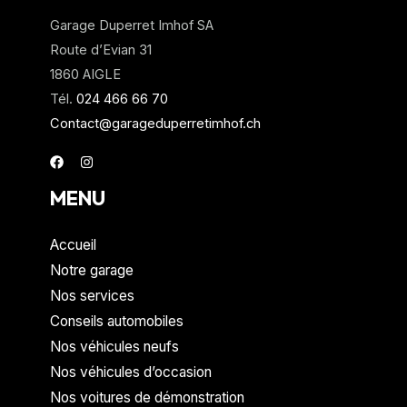
a
Garage Duperret Imhof SA
t
Route d’Evian 31
i
1860 AIGLE
v
Tél.
024 466 66 70
e
Contact@garageduperretimhof.ch
:
MENU
Accueil
Notre garage
Nos services
Conseils automobiles
Nos véhicules neufs
Nos véhicules d’occasion
Nos voitures de démonstration