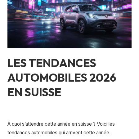
suisse
LES TENDANCES
AUTOMOBILES 2026
EN SUISSE
Laisser un commentaire
/
Bases automobiles
,
Culture
générale
/
florianquadri_imhof
À quoi s’attendre cette année en suisse ? Voici les
tendances automobiles qui arrivent cette année.