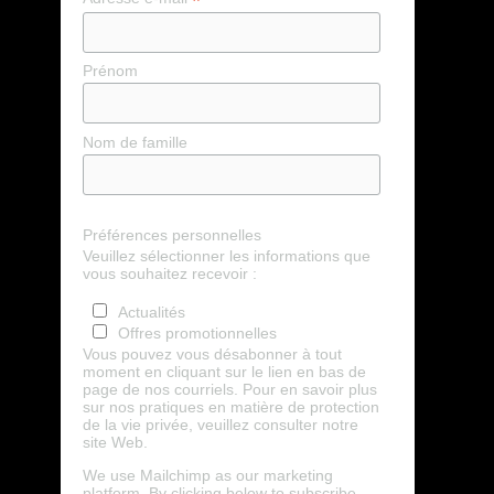
*
Prénom
Nom de famille
Préférences personnelles
Veuillez sélectionner les informations que
vous souhaitez recevoir :
Actualités
Offres promotionnelles
Vous pouvez vous désabonner à tout
moment en cliquant sur le lien en bas de
page de nos courriels. Pour en savoir plus
sur nos pratiques en matière de protection
de la vie privée, veuillez consulter notre
site Web.
We use Mailchimp as our marketing
platform. By clicking below to subscribe,