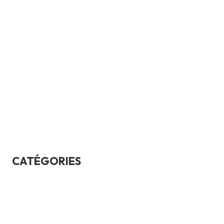
mars 2024
février 2024
janvier 2024
septembre 2023
novembre 2020
février 2017
CATÉGORIES
Bases automobiles
ConseilsAchat
Culture générale