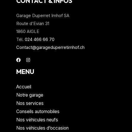
CONTACT & INFOS
n
*
a
Garage Duperret Imhof SA
t
Route d’Evian 31
i
1860 AIGLE
v
Tél.
024 466 66 70
e
Contact@garageduperretimhof.ch
:
MENU
Accueil
Notre garage
Nos services
Conseils automobiles
Nos véhicules neufs
Nos véhicules d’occasion